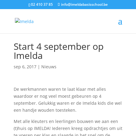
02 410 37 85
info@imeldabasisschool.be
Start 4 september op
Imelda
sep 6, 2017
|
Nieuws
De werkmannen waren te laat klaar met alles
waardoor er nog veel moest gebeuren op 4
september. Gelukkig waren er de Imelda kids die wel
een handje wouden toesteken.
Met alle kleuters en leerlingen bouwen we aan een
(t)huis op IMELDA! Iedereen kreeg opdrachtjes om uit
te voeren per klas en slaagde in het spel om de